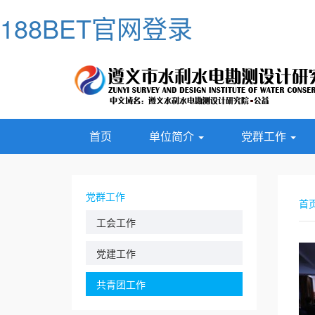
188BET官网登录
首页
单位简介
党群工作
党群工作
首
工会工作
党建工作
共青团工作