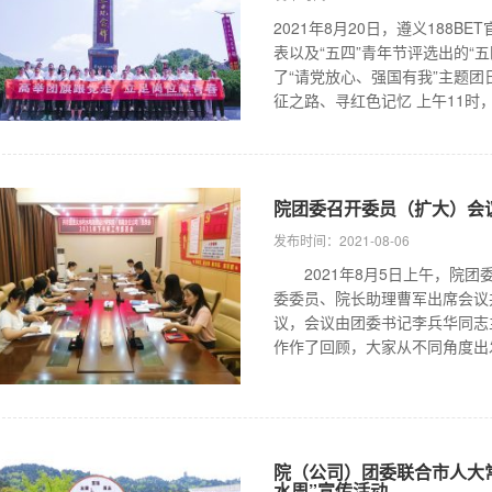
2021年8月20日，遵义188
表以及“五四”青年节评选出的“
了“请党放心、强国有我”主题团
征之路、寻红色记忆 上午11时
院团委召开委员（扩大）会议
发布时间：2021-08-06
2021年8月5日上午，院团
委委员、院长助理曹军出席会议
议，会议由团委书记李兵华同志
作作了回顾，大家从不同角度出
院（公司）团委联合市人大常
水周”宣传活动