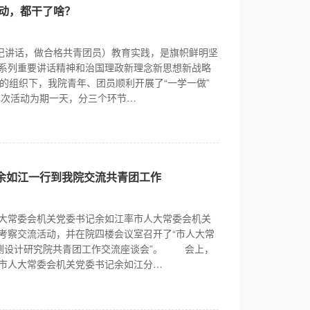
活动，都干了啥？
记讲话，做合格共青团员）教育实践，是旗帜鲜明坚
系列重要讲话精神和治国理政新理念新思想新战略
的组织下，我院青年、团员顺利开展了“一学一做”
次活动为期一天，分三个环节…
余如江一行到我院交流共青团工作
人大常委会机关党委书记余如江率市人大常委会机关
考察交流活动，并在院四楼会议室召开了“市人大常
录勘测设计研究院共青团工作交流座谈会”。 会上，
市人大常委会机关党委书记余如江分…