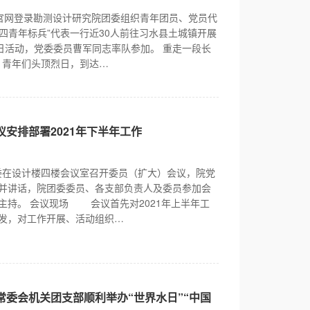
BET官网登录勘测设计研究院团委组织青年团员、党员代
五四青年标兵”代表一行近30人前往习水县土城镇开展
日活动，党委委员曹军同志率队参加。 重走一段长
，青年们头顶烈日，到达…
安排部署2021年下半年工作
委在设计楼四楼会议室召开委员（扩大）会议，院党
并讲话，院团委委员、各支部负责人及委员参加会
主持。 会议现场 会议首先对2021年上半年工
发，对工作开展、活动组织…
委会机关团支部顺利举办“世界水日”“中国