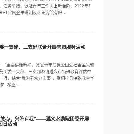
任务举措，促进青年工作再上新台阶，2022年5
88BET官网登录勘测设计研究院有限…
团委一支部、三支部联合开展志愿服务活动
一”重要讲话精神，激发青年爱党爱国爱社会主义和
日，院团委一支部、三支部邀请遵义市特殊教育评估中
一行，结合“我为群众办实事”，到桐梓县特殊教育学
护 希望…
院放心，兴院有我”——遵义水勘院团委开展
团日活动