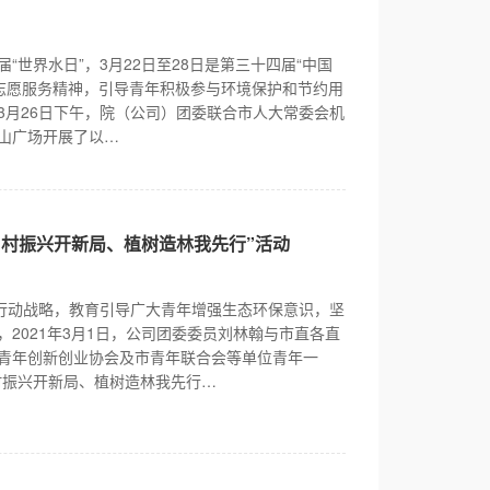
“世界水日”，3月22日至28日是第三十四届“中国
志愿服务精神，引导青年积极参与环境保护和节约用
3月26日下午，院（公司）团委联合市人大常委会机
山广场开展了以…
乡村振兴开新局、植树造林我先行”活动
行动战略，教育引导广大青年增强生态环保意识，坚
2021年3月1日，公司团委委员刘林翰与市直各直
青年创新创业协会及市青年联合会等单位青年一
村振兴开新局、植树造林我先行…