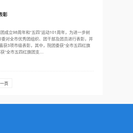
表彰
成立98周年和“五四”运动101周年，为进一步树
市委对全市优秀团组织、团干部及团员进行表彰，并
喜获3项市级表彰，其中，院团委获“全市五四红旗
部获“全市五四红旗团支…
后一页