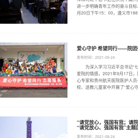
进一步明确青年工作的奋斗目标、
月20日下午15：00，遵义市1
爱心守护 希望同行——院
发布时间：2021-09-24
为深入学习习近平总书记“七
爱院的情感，2021年9月17
心专家和贵州航天医院医护人员
校、送教儿童家中开展了“爱心守
“请党放心，强国有我；请
“请党放心、强国有我”主题
发布时间：2021-08-24