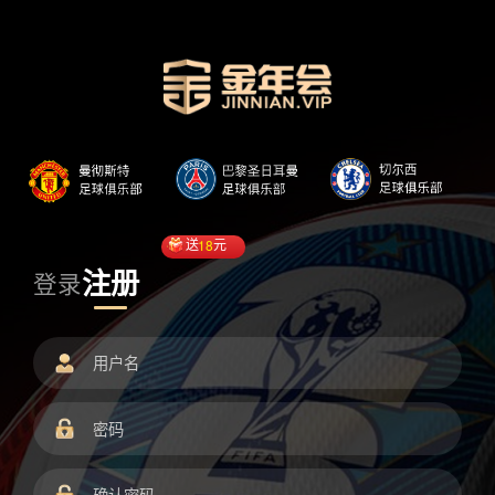
送
18
元
注册
登录